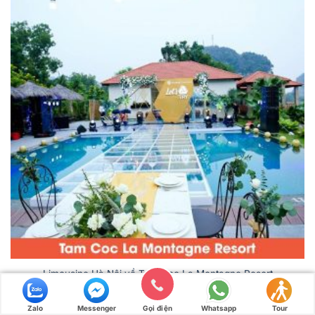
Limousine Hà Nội về Tam Coc La Montagne Resort
210.000
₫
Zalo
Messenger
Gọi điện
Whatsapp
Tour