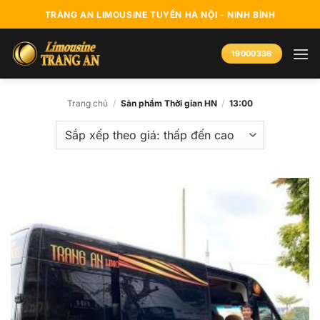
Bỏ
TRÀNG AN LIMOUSINE TUYẾN HÀ NỘI - NINH BÌNH
qua
nội
19000336
dung
Trang chủ
/
Sản phẩm Thời gian HN
/
13:00