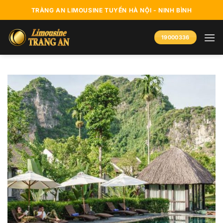
Bỏ
TRÀNG AN LIMOUSINE TUYẾN HÀ NỘI - NINH BÌNH
qua
nội
19000336
dung