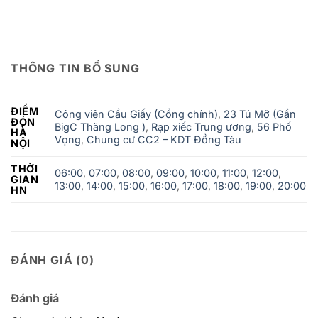
THÔNG TIN BỔ SUNG
ĐIỂM
Công viên Cầu Giấy (Cổng chính)
,
23 Tú Mỡ (Gần
ĐÓN
BigC Thăng Long )
,
Rạp xiếc Trung ương
,
56 Phố
HÀ
Vọng
,
Chung cư CC2 – KDT Đồng Tàu
NỘI
THỜI
06:00
,
07:00
,
08:00
,
09:00
,
10:00
,
11:00
,
12:00
,
GIAN
13:00
,
14:00
,
15:00
,
16:00
,
17:00
,
18:00
,
19:00
,
20:00
HN
ĐÁNH GIÁ (0)
Đánh giá