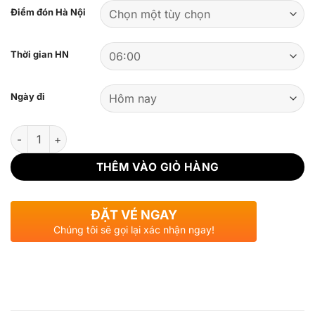
Điểm đón Hà Nội
Thời gian HN
Ngày đi
Số lượng
THÊM VÀO GIỎ HÀNG
ĐẶT VÉ NGAY
Chúng tôi sẽ gọi lại xác nhận ngay!