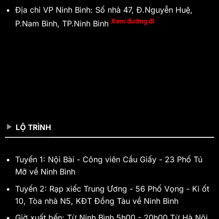
Địa chỉ VP Ninh Bình: Số nhà 47, Đ.Nguyễn Huệ,
Xem đường đi
P.Nam Bình, TP.Ninh Bình
LỘ TRÌNH
Tuyến 1: Nội Bài - Công viên Cầu Giấy - 23 Phố Tú
Mỡ về Ninh Bình
Tuyến 2: Rạp xiếc Trung Ương - 56 Phố Vọng - Ki ốt
10, Tòa nhà N5, KĐT Đồng Tàu về Ninh Bình
Giờ xuất bến: Từ Ninh Bình 5h00 - 20h00 Từ Hà Nội