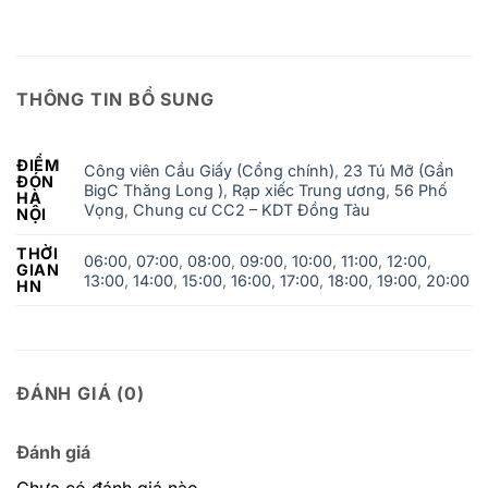
THÔNG TIN BỔ SUNG
ĐIỂM
Công viên Cầu Giấy (Cổng chính)
,
23 Tú Mỡ (Gần
ĐÓN
BigC Thăng Long )
,
Rạp xiếc Trung ương
,
56 Phố
HÀ
Vọng
,
Chung cư CC2 – KDT Đồng Tàu
NỘI
THỜI
06:00
,
07:00
,
08:00
,
09:00
,
10:00
,
11:00
,
12:00
,
GIAN
13:00
,
14:00
,
15:00
,
16:00
,
17:00
,
18:00
,
19:00
,
20:00
HN
ĐÁNH GIÁ (0)
Đánh giá