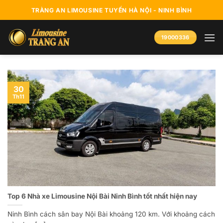
Bỏ
TRÀNG AN LIMOUSINE TUYẾN HÀ NỘI - NINH BÌNH
qua
nội
19000336
dung
30
Th11
Top 6 Nhà xe Limousine Nội Bài Ninh Bình tốt nhất hiện nay
Ninh Bình cách sân bay Nội Bài khoảng 120 km. Với khoảng cách