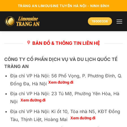
Bỏ
TRÀNG AN LIMOUSINE TUYẾN HÀ NỘI - NINH BÌNH
qua
nội
19000336
dung
BẢN ĐỒ & THÔNG TIN LIÊN HỆ
CÔNG TY CỔ PHẦN DỊCH VỤ VÀ DU LỊCH QUỐC TẾ
TRÀNG AN
Địa chỉ VP Hà Nội: 56 Phố Vọng, P. Phương Đình, Q.
Xem đường đi
Đống Đa, Hà Nội
Địa chỉ VP Hà Nội: 23 Tú Mỡ, Phường Yên Hòa, Hà
Xem đường đi
Nội
Địa chỉ VP Hà Nội: Ki ốt 10, Tòa nhà N5, KĐT Đồng
Xem đường đi
Tàu, Thịnh Liệt, Hoàng Mai