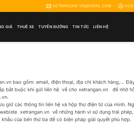
XETRANGAN.VN@GMAIL.COM
HOẠT
NG GIÁ
THUÊ XE
TUYẾN ĐƯỜNG
TIN TỨC
LIÊN HỆ
an.vn bao gồm: email, điện thoại, địa chỉ khách hàng,… Đây
p bắt buộc khi gửi liên hệ về cho xetrangan.vn để nhờ hỗ 
.vn.
u giữ các thông tin liên hệ và hộp thư điện tử của mình. Ng
 webiste xetrangan.vn về những hành vi sử dụng trái phép,
 khẩu của bên thứ ba để có biện pháp giải quyết phù hợp.