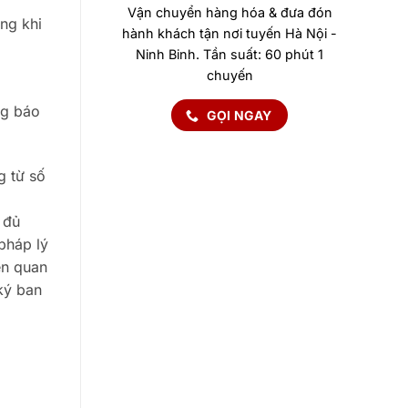
Vận chuyển hàng hóa & đưa đón
ng khi
hành khách tận nơi tuyến Hà Nội -
Ninh Binh. Tần suất: 60 phút 1
chuyến
ng báo
GỌI NGAY
g từ số
 đủ
 pháp lý
ên quan
ký ban