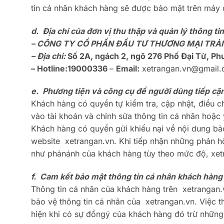
tin cá nhân khách hàng sẽ được bảo mật trên máy
d. Địa chỉ của đơn vị thu thập và quản lý thông ti
– CÔNG TY CỔ PHẦN ĐẦU TƯ THƯƠNG MẠI TRÀ
– Địa chỉ:
Số 2A, ngách 2, ngõ 276 Phố Đại Từ, P
– Hotline:
19000336
–
Email:
xetrangan.vn@gmail
e. Phương tiện và công cụ để người dùng tiếp cận
Khách hàng có quyền tự kiểm tra, cập nhật, điều 
vào tài khoản và chỉnh sửa thông tin cá nhân hoặc
Khách hàng có quyền gửi khiếu nại về nội dung bảo
website xetrangan.vn. Khi tiếp nhận những phản hồ
như phảnánh của khách hàng tùy theo mức độ, xetr
f. Cam kết bảo mật thông tin cá nhân khách hàng
Thông tin cá nhân của khách hàng trên xetrangan.
bảo vệ thông tin cá nhân của xetrangan.vn. Việc t
hiện khi có sự đồngý của khách hàng đó trừ những