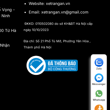
Website: xetrangan.vn
ố Vọng -
Email: xetrangan.vn@gmail.com
 Ninh
ĐKKD: 0110502080 do sở KH&ĐT Hà Nội cấp
ngày 10/10/2023
h00 Từ Hà
Địa chỉ: Số 21 Phố Tú Mỡ, Phường Yên Hòa ,
 Nhận
Thành phố Hà Nội
Zalo
Messenger
Whatsapp