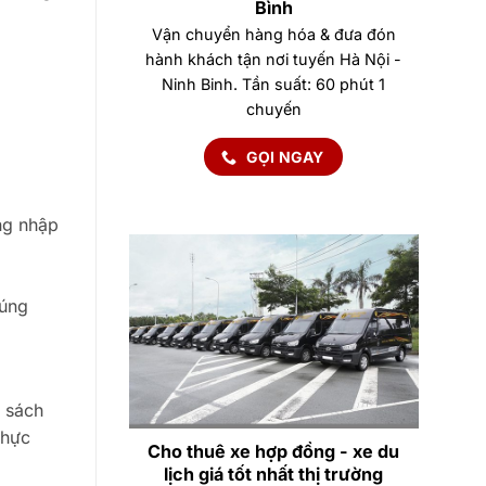
Bình
Vận chuyển hàng hóa & đưa đón
hành khách tận nơi tuyến Hà Nội -
Ninh Binh. Tần suất: 60 phút 1
chuyến
GỌI NGAY
ng nhập
đúng
h sách
thực
Cho thuê xe hợp đồng - xe du
lịch giá tốt nhất thị trường