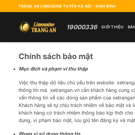
Bỏ
TRÀNG AN LIMOUSINE TUYẾN HÀ NỘI - NINH BÌNH
qua
nội
dung
19000336
GIỚI THIỆU
BẢ
Chính sách bảo mật
Mục đích và phạm vi thu thập
Việc thu thập dữ liệu chủ yếu trên website xetrang
thông tin mà xetrangan.vn cần khách hàng cung cấ
vấn thông tin về các dòng sản phẩm của xetrangan
Khách hàng sẽ tự chịu trách nhiệm về bảo mật và lư
khách hàng có trách nhiệm thông báo kịp thời cho
dụng, vi phạm bảo mật, lưu giữ tên đăng ký và mật
Phạm vi sử dụng thông tin