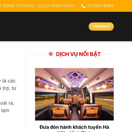
 ĐỘNG TỪ 05:00 - 22:00 HÀNG NGÀY
02296278989
19000336
DỊCH VỤ NỔI BẬT
 là các
trợ, tư
oài ra,
 lạm
Đưa đón hành khách tuyến Hà