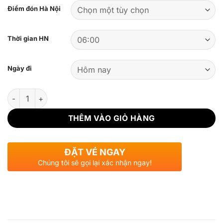
Điểm đón Hà Nội
Thời gian HN
Ngày đi
Số lượng
THÊM VÀO GIỎ HÀNG
ĐẶT VÉ NGAY
Chúng tôi sẽ gọi lại xác nhận ngay!