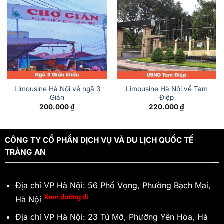
Limousine Hà Nội về ngã 3
Limousine Hà Nội về Tam
Gián
Điệp
200.000
₫
220.000
₫
CÔNG TY CỔ PHẦN DỊCH VỤ VÀ DU LỊCH QUỐC TẾ
TRÀNG AN
Địa chỉ VP Hà Nội: 56 Phố Vọng, Phường Bạch Mai,
Xem đường đi
Hà Nội
Địa chỉ VP Hà Nội: 23 Tú Mỡ, Phường Yên Hòa, Hà