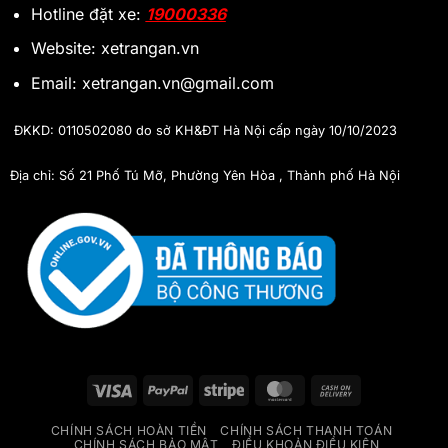
Hotline đặt xe:
19000336
Website: xetrangan.vn
Email: xetrangan.vn@gmail.com
ĐKKD: 0110502080 do sở KH&ĐT Hà Nội cấp ngày 10/10/2023
Địa chỉ: Số 21 Phố Tú Mỡ, Phường Yên Hòa , Thành phố Hà Nội
Visa
PayPal
Stripe
MasterCard
Cash
On
CHÍNH SÁCH HOÀN TIỀN
CHÍNH SÁCH THANH TOÁN
Delivery
CHÍNH SÁCH BẢO MẬT
ĐIỀU KHOẢN ĐIỀU KIỆN