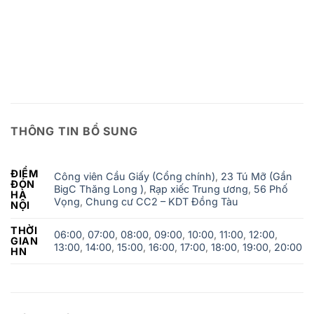
THÔNG TIN BỔ SUNG
ĐIỂM
Công viên Cầu Giấy (Cổng chính)
,
23 Tú Mỡ (Gần
ĐÓN
BigC Thăng Long )
,
Rạp xiếc Trung ương
,
56 Phố
HÀ
Vọng
,
Chung cư CC2 – KDT Đồng Tàu
NỘI
THỜI
06:00
,
07:00
,
08:00
,
09:00
,
10:00
,
11:00
,
12:00
,
GIAN
13:00
,
14:00
,
15:00
,
16:00
,
17:00
,
18:00
,
19:00
,
20:00
HN