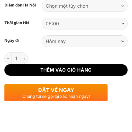
270.000 ₫
Điểm đón Hà Nội
Thời gian HN
Ngày đi
Số lượng
THÊM VÀO GIỎ HÀNG
ĐẶT VÉ NGAY
Chúng tôi sẽ gọi lại xác nhận ngay!