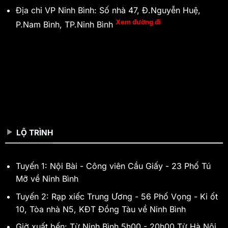
Địa chỉ VP Ninh Bình: Số nhà 47, Đ.Nguyễn Huệ,
Xem đường đi
P.Nam Bình, TP.Ninh Bình
LỘ TRÌNH
Tuyến 1: Nội Bài - Công viên Cầu Giấy - 23 Phố Tú
Mỡ về Ninh Bình
Tuyến 2: Rạp xiếc Trung Ương - 56 Phố Vọng - Ki ốt
10, Tòa nhà N5, KĐT Đồng Tàu về Ninh Bình
Giờ xuất bến: Từ Ninh Bình 5h00 - 20h00 Từ Hà Nội