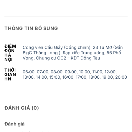
THÔNG TIN BỔ SUNG
ĐIỂM
Công viên Cầu Giấy (Cổng chính)
,
23 Tú Mỡ (Gần
ĐÓN
BigC Thăng Long )
,
Rạp xiếc Trung ương
,
56 Phố
HÀ
Vọng
,
Chung cư CC2 – KDT Đồng Tàu
NỘI
THỜI
06:00
,
07:00
,
08:00
,
09:00
,
10:00
,
11:00
,
12:00
,
GIAN
13:00
,
14:00
,
15:00
,
16:00
,
17:00
,
18:00
,
19:00
,
20:00
HN
ĐÁNH GIÁ (0)
Đánh giá