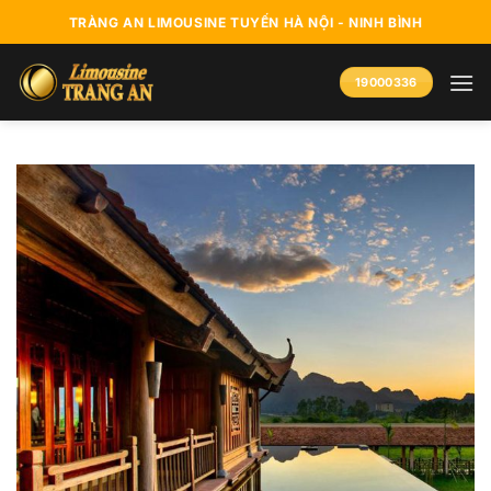
Bỏ
TRÀNG AN LIMOUSINE TUYẾN HÀ NỘI - NINH BÌNH
qua
nội
19000336
dung