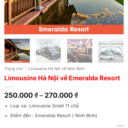
Trang chủ
/
Limousine Hà Nội về Ninh Bình
Limousine Hà Nội về Emeralda Resort
Khoảng
250.000
–
270.000
₫
₫
giá:
Loại xe: Limousine Solati 11 chỗ
từ
250.000 ₫
Điếm đến : Emeralda Resort ( Ninh Bình)
đến
XÓA