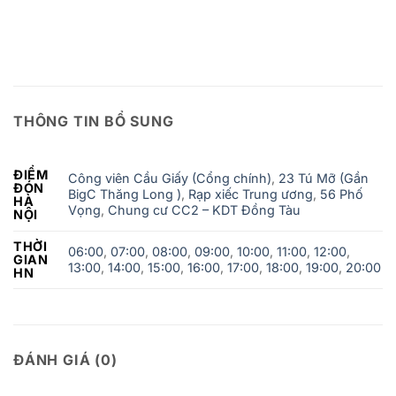
THÔNG TIN BỔ SUNG
ĐIỂM
Công viên Cầu Giấy (Cổng chính)
,
23 Tú Mỡ (Gần
ĐÓN
BigC Thăng Long )
,
Rạp xiếc Trung ương
,
56 Phố
HÀ
Vọng
,
Chung cư CC2 – KDT Đồng Tàu
NỘI
THỜI
06:00
,
07:00
,
08:00
,
09:00
,
10:00
,
11:00
,
12:00
,
GIAN
13:00
,
14:00
,
15:00
,
16:00
,
17:00
,
18:00
,
19:00
,
20:00
HN
ĐÁNH GIÁ (0)