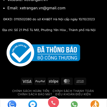
Email: xetrangan.vn@gmail.com
ĐKKD: 0110502080 do sở KH&ĐT Hà Nội cấp ngày 10/10/2023
Địa chỉ: Số 21 Phố Tú Mỡ, Phường Yên Hòa , Thành phố Hà Nội
Visa
PayPal
Stripe
MasterCard
Cash
On
CHÍNH SÁCH HOÀN TIỀN
CHÍNH SÁCH THANH TOÁN
Delivery
CHÍNH SÁCH BẢO MẬT
ĐIỀU KHOẢN ĐIỀU KIỆN
Copyright 2026 ©
Xe Tràng An - Limousine Vip Hà Nội Ninh
Bình