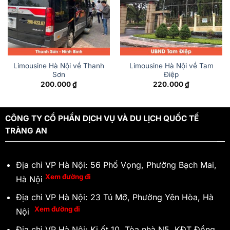
Limousine Hà Nội về Thanh
Limousine Hà Nội về Tam
Sơn
Điệp
200.000
₫
220.000
₫
CÔNG TY CỔ PHẦN DỊCH VỤ VÀ DU LỊCH QUỐC TẾ
TRÀNG AN
Địa chỉ VP Hà Nội: 56 Phố Vọng, Phường Bạch Mai,
Xem đường đi
Hà Nội
Địa chỉ VP Hà Nội: 23 Tú Mỡ, Phường Yên Hòa, Hà
Xem đường đi
Nội
Địa chỉ VP Hà Nội: Ki ốt 10, Tòa nhà N5, KĐT Đồng