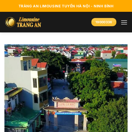
Bỏ
TRÀNG AN LIMOUSINE TUYẾN HÀ NỘI - NINH BÌNH
qua
nội
19000336
dung