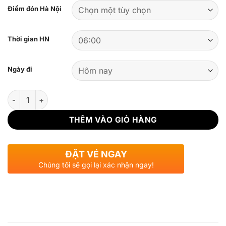
Điểm đón Hà Nội
Thời gian HN
Ngày đi
Số lượng
THÊM VÀO GIỎ HÀNG
ĐẶT VÉ NGAY
Chúng tôi sẽ gọi lại xác nhận ngay!