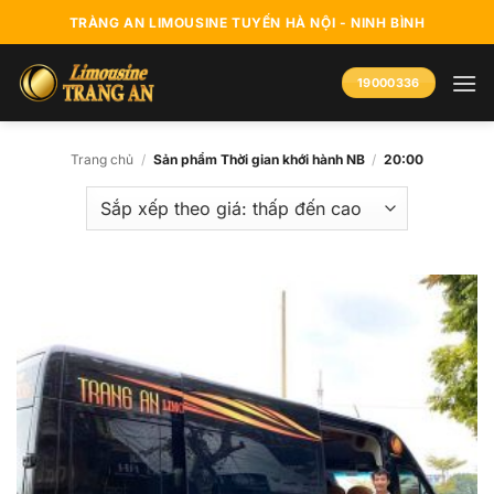
Bỏ
TRÀNG AN LIMOUSINE TUYẾN HÀ NỘI - NINH BÌNH
qua
nội
19000336
dung
Trang chủ
/
Sản phẩm Thời gian khới hành NB
/
20:00