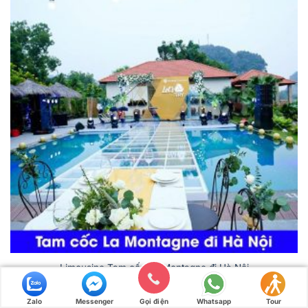
Limousine Tam cốc La Montagne đi Hà Nội
210.000
₫
Zalo
Messenger
Gọi điện
Whatsapp
Tour