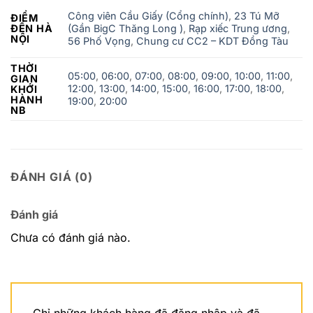
Công viên Cầu Giấy (Cổng chính)
,
23 Tú Mỡ
ĐIỂM
ĐẾN HÀ
(Gần BigC Thăng Long )
,
Rạp xiếc Trung ương
,
NỘI
56 Phố Vọng
,
Chung cư CC2 – KDT Đồng Tàu
THỜI
05:00
,
06:00
,
07:00
,
08:00
,
09:00
,
10:00
,
11:00
,
GIAN
12:00
,
13:00
,
14:00
,
15:00
,
16:00
,
17:00
,
18:00
,
KHỚI
HÀNH
19:00
,
20:00
NB
ĐÁNH GIÁ (0)
Đánh giá
Chưa có đánh giá nào.
Chỉ những khách hàng đã đăng nhập và đã