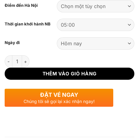
Điểm đến Hà Nội
Thời gian khới hành NB
Ngày đi
Số lượng
THÊM VÀO GIỎ HÀNG
ĐẶT VÉ NGAY
Chúng tôi sẽ gọi lại xác nhận ngay!