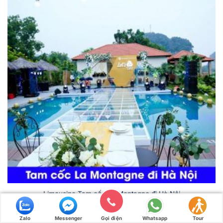
Limousine Tam cốc La Montagne đi Hà Nội
210.000
₫
Zalo
Messenger
Gọi điện
Whatsapp
Tour