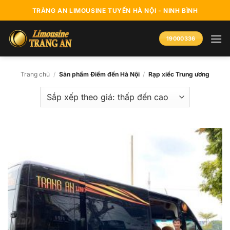
Bỏ
TRÀNG AN LIMOUSINE TUYẾN HÀ NỘI - NINH BÌNH
qua
nội
19000336
dung
Trang chủ
/
Sản phẩm Điểm đến Hà Nội
/
Rạp xiếc Trung ương