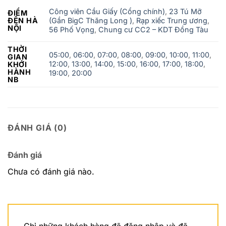
Công viên Cầu Giấy (Cổng chính)
,
23 Tú Mỡ
ĐIỂM
ĐẾN HÀ
(Gần BigC Thăng Long )
,
Rạp xiếc Trung ương
,
NỘI
56 Phố Vọng
,
Chung cư CC2 – KDT Đồng Tàu
THỜI
05:00
,
06:00
,
07:00
,
08:00
,
09:00
,
10:00
,
11:00
,
GIAN
12:00
,
13:00
,
14:00
,
15:00
,
16:00
,
17:00
,
18:00
,
KHỚI
HÀNH
19:00
,
20:00
NB
ĐÁNH GIÁ (0)
Đánh giá
Chưa có đánh giá nào.
Chỉ những khách hàng đã đăng nhập và đã