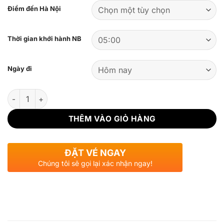
Điểm đến Hà Nội
Thời gian khới hành NB
Ngày đi
Số lượng
THÊM VÀO GIỎ HÀNG
ĐẶT VÉ NGAY
Chúng tôi sẽ gọi lại xác nhận ngay!