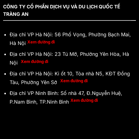
CÔNG TY CỔ PHẦN DỊCH VỤ VÀ DU LỊCH QUỐC TẾ
TRÀNG AN
Địa chỉ VP Hà Nội: 56 Phố Vọng, Phường Bạch Mai,
Xem đường đi
Hà Nội
Địa chỉ VP Hà Nội: 23 Tú Mỡ, Phường Yên Hòa, Hà
Xem đường đi
Nội
Địa chỉ VP Hà Nội: Ki ốt 10, Tòa nhà N5, KĐT Đồng
Xem đường đi
Tàu, Phường Yên Sở
Địa chỉ VP Ninh Bình: Số nhà 47, Đ.Nguyễn Huệ,
Xem đường đi
P.Nam Bình, TP.Ninh Bình