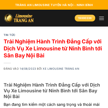
Bỏ
TRÀNG AN LIMOUSINE TUYẾN HÀ NỘI - NINH BÌNH
qua
nội
19000336
dung
TIN TỨC
Trải Nghiệm Hành Trình Đẳng Cấp với
Dịch Vụ Xe Limousine từ Ninh Bình tới
Sân Bay Nội Bài
ĐĂNG VÀO
14/08/2023
BỞI
XE LIMOUSINE TRÀNG AN
Trải Nghiệm Hành Trình Đẳng Cấp với Dịch
Vụ Xe Limousine từ Ninh Bình tới Sân Bay
Nội Bài
Bạn đang tìm kiếm một cách sang trọng và thoải mái