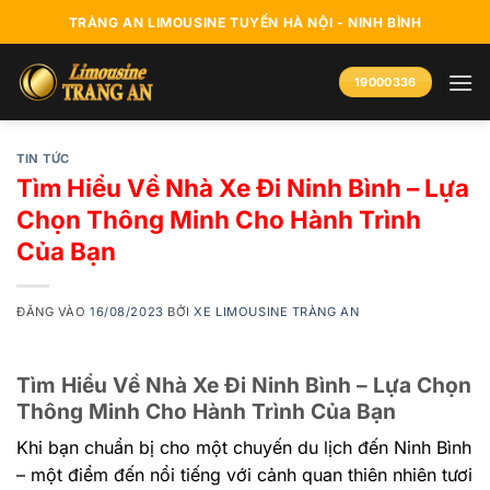
Bỏ
TRÀNG AN LIMOUSINE TUYẾN HÀ NỘI - NINH BÌNH
qua
nội
19000336
dung
TIN TỨC
Tìm Hiểu Về Nhà Xe Đi Ninh Bình – Lựa
Chọn Thông Minh Cho Hành Trình
Của Bạn
ĐĂNG VÀO
16/08/2023
BỞI
XE LIMOUSINE TRÀNG AN
Tìm Hiểu Về Nhà Xe Đi Ninh Bình – Lựa Chọn
Thông Minh Cho Hành Trình Của Bạn
Khi bạn chuẩn bị cho một chuyến du lịch đến Ninh Bình
– một điểm đến nổi tiếng với cảnh quan thiên nhiên tươi