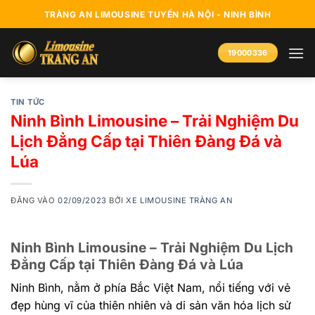
Bỏ
TRÀNG AN LIMOUSINE TUYẾN HÀ NỘI - NINH BÌNH
qua
nội
19000336
dung
TIN TỨC
Ninh Bình Limousine – Trải Nghiệm Du
Lịch Đẳng Cấp tại Thiên Đàng Đá và
Lúa
ĐĂNG VÀO
02/09/2023
BỞI
XE LIMOUSINE TRÀNG AN
Ninh Bình Limousine – Trải Nghiệm Du Lịch
Đẳng Cấp tại Thiên Đàng Đá và Lúa
Ninh Bình, nằm ở phía Bắc Việt Nam, nổi tiếng với vẻ
đẹp hùng vĩ của thiên nhiên và di sản văn hóa lịch sử