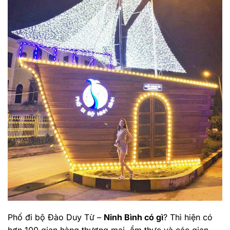
Phố đi bộ Đào Duy Từ –
Ninh Bình có gì
? Thì hiện có