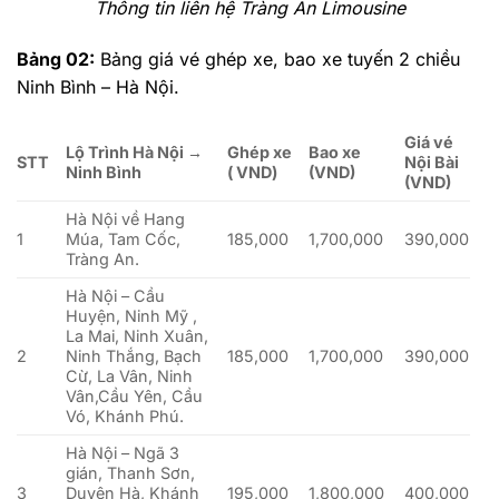
Thông tin liên hệ Tràng An Limousine
Bảng 02:
Bảng giá vé ghép xe, bao xe tuyến 2 chiều
Ninh Bình – Hà Nội.
Giá vé
Lộ Trình Hà Nội →
Ghép xe
Bao xe
STT
Nội Bài
Ninh Bình
( VND)
(VND)
(VND)
Hà Nội về Hang
1
Múa, Tam Cốc,
185,000
1,700,000
390,000
Tràng An.
Hà Nội – Cầu
Huyện, Ninh Mỹ ,
La Mai, Ninh Xuân,
2
Ninh Thắng, Bạch
185,000
1,700,000
390,000
Cừ, La Vân, Ninh
Vân,Cầu Yên, Cầu
Vó, Khánh Phú.
Hà Nội – Ngã 3
gián, Thanh Sơn,
3
Duyên Hà, Khánh
195,000
1,800,000
400,000