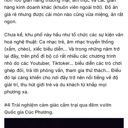
hơn 100 gian hàng thương mại, ẩm thực và các gian
hàng kinh doanh khác (khuôn viên ngoài trời). Đồ ăn
giá rẻ nhưng được cái món nào cũng vừa miệng, ăn rất
ngon.
Chưa kể, khu phố này hầu như tổ chức các sự kiện văn
hoá nghệ thuật: Ca nhạc trẻ, âm nhạc truyền thống
(xẩm, chèo), xiếc biểu diễn… Và trong những năm trở
lại đây, trên phố đi bộ có rất nhiều các chương trình
nhỏ do các Youtuber, Tiktoker… biểu diễn các trò chơi
ghép đôi, trả lời phỏng vấn, tham gia thử thách… Điều
đó lại càng khiến cho nơi đây trở nên nổi tiếng về độ
giải trí, thu hút giới trẻ và du khách từ khắp mọi
phương xa.
#4 Trải nghiệm cảm giác cắm trại qua đêm vườn
Quốc gia Cúc Phương.