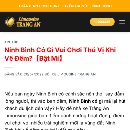
Bỏ
TRÀNG AN LIMOUSINE TUYẾN HÀ NỘI - NINH BÌNH
qua
nội
19000336
dung
TIN TỨC
Ninh Bình Có Gì Vui Chơi Thú Vị Khi
Về Đêm?【Bật Mí】
ĐĂNG VÀO
20/07/2022
BỞI
XE LIMOUSINE TRÀNG AN
Nếu ban ngày Ninh Bình có cảnh sắc nên thơ, say đắm
lòng người, thì vào ban đêm,
Ninh Bình có gì
mà lại hút
khách du lịch đến vậy? Hãy để nhà xe Tràng An
Limousine giúp bạn điểm danh những hoạt động, điểm
vui chơi với nhiều trải nghiệm mới lạ vùng đất Ninh
Bình khi về đêm qua bài viết sau đây.