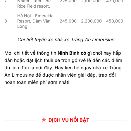
7
Nham , Tam Cốc
225,000
2,100,000
430,000
Rice Field resort.
Hà Nội – Emeralda
8
Resort, Đầm Vân
245,000
2,200,000
450,000
Long.
Chi tiết tuyến xe nhà xe Tràng An Limousine
Mọi chi tiết về thông tin
Ninh Bình có gì
chơi hay hấp
dẫn
hoặc đặt lịch thuê xe trọn gói/vé lẻ đến các điểm
du lịch độc lạ nơi đây. Hãy liên hệ ngay nhà xe Tràng
An Limousine để được nhân viên giải đáp, trao đổi
hoàn toàn miễn phí sớm nhất!
DỊCH VỤ NỔI BẬT