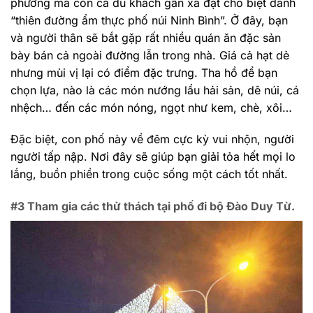
phương mà còn cả du khách gần xa đặt cho biệt danh
“thiên đường ẩm thực phố núi Ninh Bình”. Ở đây, bạn
và người thân sẽ bắt gặp rất nhiều quán ăn đặc sản
bày bán cả ngoài đường lẫn trong nhà. Giá cả hạt dẻ
nhưng mùi vị lại có điểm đặc trưng. Tha hồ để bạn
chọn lựa, nào là các món nướng lẩu hải sản, dê núi, cá
nhệch… đến các món nóng, ngọt như kem, chè, xôi…
Đặc biệt, con phố này về đêm cực kỳ vui nhộn, người
người tấp nập. Nơi đây sẽ giúp bạn giải tỏa hết mọi lo
lắng, buồn phiền trong cuộc sống một cách tốt nhất.
#3 Tham gia các thử thách tại phố đi bộ Đào Duy Từ.