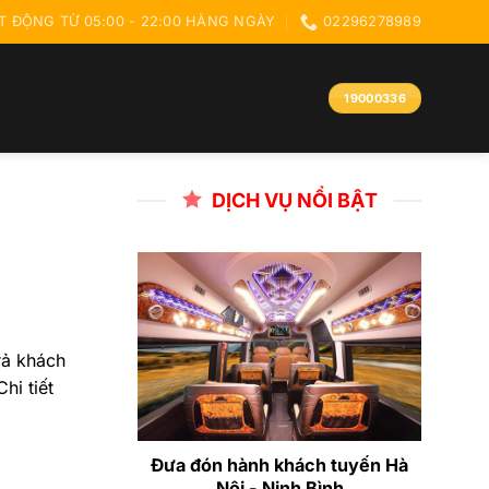
 ĐỘNG TỪ 05:00 - 22:00 HÀNG NGÀY
02296278989
19000336
DỊCH VỤ NỔI BẬT
rả khách
hi tiết
Đưa đón hành khách tuyến Hà
Nội - Ninh Bình