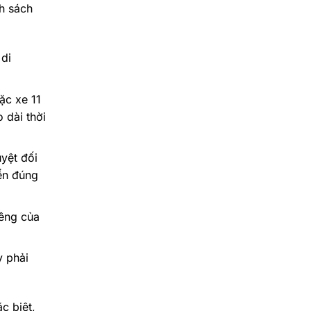
h sách
 di
ặc xe 11
 dài thời
uyệt đối
ển đúng
iêng của
ỳ phải
c biệt,