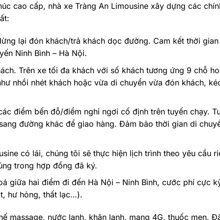
húc cao cấp, nhà xe Tràng An Limousine xây dựng các chín
ất:
ừng lại đón khách/trả khách dọc đường. Cam kết thời gian
yến Ninh Bình – Hà Nội.
ch. Trên xe tối đa khách với số khách tương ứng 9 chỗ ho
hư nhồi nhét khách hoặc vừa di chuyển vừa đón khách, kéo
 các điểm bến đỗ/điểm nghỉ ngơi cố định trên tuyến chạy. T
 sang đường khác để giao hàng. Đảm bảo thời gian di chuy
ne có lái, chúng tôi sẽ thực hiện lịch trình theo yêu cầu r
úng trong hợp đồng đã ký.
á giữa hai điểm đi đến Hà Nội – Ninh Bình, cước phí cực k
 hư hỏng, thất lạc…).
 Ghế massage, nước lạnh, khăn lạnh, mạng 4G, thuốc men. Đặ