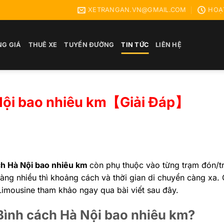
XETRANGAN.VN@GMAIL.COM
HOẠT
NG GIÁ
THUÊ XE
TUYẾN ĐƯỜNG
TIN TỨC
LIÊN HỆ
 Nội bao nhiêu km【Giải Đáp】
ch Hà Nội bao nhiêu km
còn phụ thuộc vào từng trạm đón/t
ng nhiều thì khoảng cách và thời gian di chuyển càng xa. C
imousine tham khảo ngay qua bài viết sau đây.
ình cách Hà Nội bao nhiêu km?