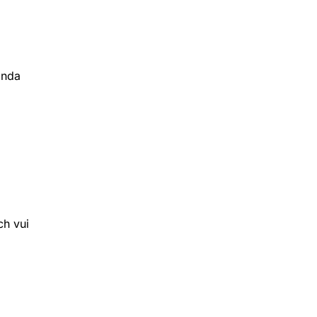
inda
ch vui