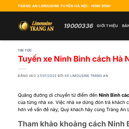
Bỏ
TRÀNG AN LIMOUSINE TUYẾN HÀ NỘI - NINH BÌNH
qua
nội
dung
19000336
GIỚI THIỆU
BẢ
TIN TỨC
Tuyến xe Ninh Bình cách Hà
ĐĂNG VÀO
27/07/2022
BỞI
XE LIMOUSINE TRÀNG AN
Quãng đường di chuyển từ điểm đến
Ninh Bình cá
của từng nhà xe. Việc nhà xe dừng đón trả khách cà
hơn về vấn đề này, Quý khách hãy cùng Tràng An L
Tham khảo khoảng cách Ninh B